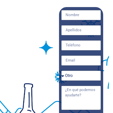
¡CONTÁCTANOS!
y aprovecha los
beneficios de THE
FORK con
Wondercool