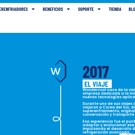
ERENFRIADORES
BENEFICIOS
SOPORTE
TIENDA
BL
2017
EL VIAJE
Wondercool nace de la vis
empresa dedicada a la inno
nuevas tecnologías aplicad
Durante uno de sus viajes 
viajaron a Corea del Sur, 
superenfriamiento, origin
conservación y transporte
Esa experiencia fue el pun
adaptar y evolucionar esa
impulsando el desarrollo 
refrigeración avanzada.