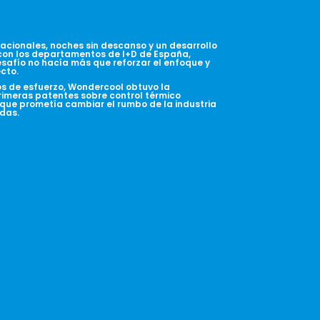
rnacionales, noches sin descanso y un desarrollo
con los departamentos de I+D de España,
safío no hacía más que reforzar el enfoque y
cto.
os de esfuerzo, Wondercool obtuvo la
rimeras patentes sobre control térmico
que prometía cambiar el rumbo de la industria
idas.