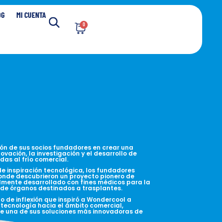
OG
MI CUENTA
0
ión de sus socios fundadores en crear una
vación, la investigación y el desarrollo de
as al frío comercial.
de inspiración tecnológica, los fundadores
donde descubrieron un proyecto pionero de
almente desarrollado con fines médicos para la
 de órganos destinados a trasplantes.
to de inflexión que inspiró a Wondercool a
 tecnología hacia el ámbito comercial,
de una de sus soluciones más innovadoras de