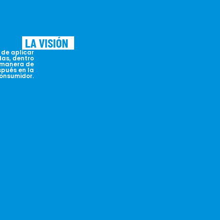
LA
VISIÓN
 de aplicar
das, dentro
a manera de
spués en la
consumidor.