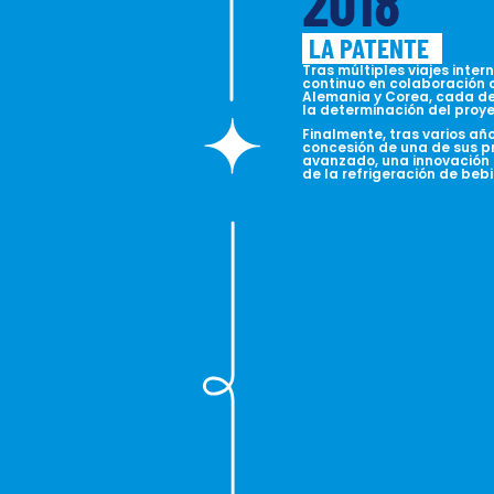
2018
LA PATENTE
Tras múltiples viajes inte
continuo en colaboración 
Alemania y Corea, cada de
la determinación del proye
Finalmente, tras varios añ
concesión de una de sus p
avanzado, una innovación 
de la refrigeración de beb