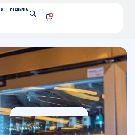
OG
MI CUENTA
0