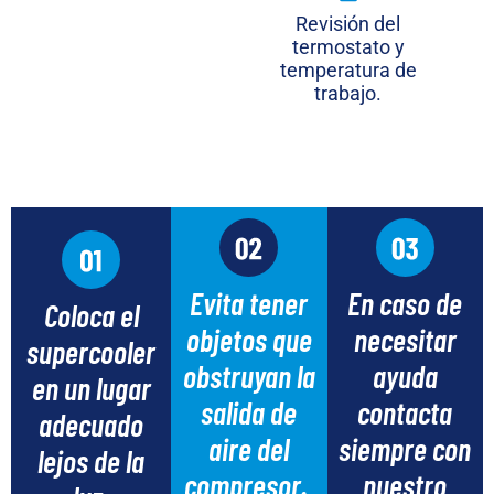
Revisión del
termostato y
temperatura de
trabajo.
Evita tener
En caso de
Coloca el
objetos que
necesitar
supercooler
obstruyan la
ayuda
en un lugar
salida de
contacta
adecuado
aire del
siempre con
lejos de la
compresor.
nuestro