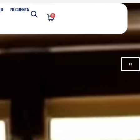
OG
MI CUENTA
0