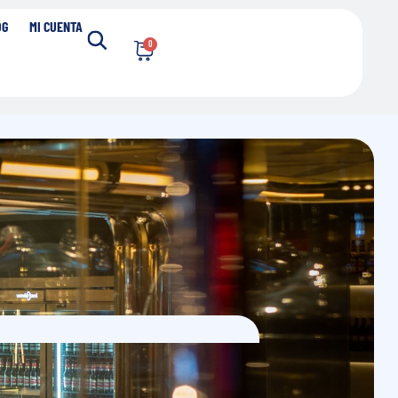
OG
MI CUENTA
0