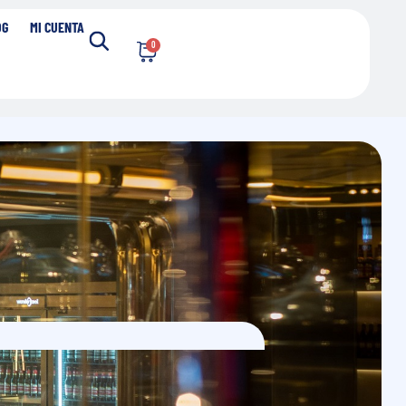
OG
MI CUENTA
0