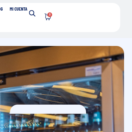
OG
MI CUENTA
0