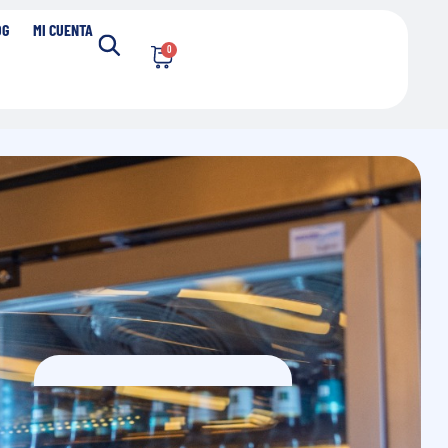
OG
MI CUENTA
0