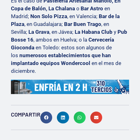
Es el caso de
Pastelería Artesanal Manolo, En
Copa de Balón, La Chalana
o
Bar Astro
en
Madrid;
Non Solo Pizza
, en Valencia;
Bar de la
Plaza
, en Guadalajara;
Bar Buen Trago
, en
Sevilla;
La Grava
, en Jávea;
La Habana Club
y
Pub
Bosse 16
, ambos en Huelva; o la
Cervecería
Gioconda
en Toledo: estos son algunos de
los
numerosos establecimientos que han
implantado equipos Wondercool
en el mes de
diciembre.
COMPARTIR